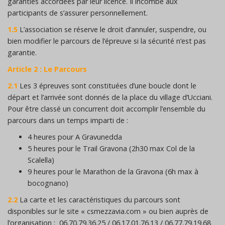
garanties accordées par leur licence. Il incombe aux
participants de s’assurer personnellement.
1.5
L’association se réserve le droit d’annuler, suspendre, ou
bien modifier le parcours de l’épreuve si la sécurité n’est pas
garantie.
Article 2 : Le Parcours
2.1
Les 3 épreuves sont constituées d’une boucle dont le
départ et l’arrivée sont donnés de la place du village d’Ucciani.
Pour être classé un concurrent doit accomplir l’ensemble du
parcours dans un temps imparti de :
4 heures pour A Gravunedda
5 heures pour le Trail Gravona (2h30 max Col de la
Scalella)
9 heures pour le Marathon de la Gravona (6h max à
bocognano)
2.2
La carte et les caractéristiques du parcours sont
disponibles sur le site « csmezzavia.com » ou bien auprès de
l’organisation : 06.70.79.36.25 / 06.17.01.76.13 / 06.77.79.19.68